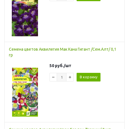
Семена цветов Аквилегия Мак Кана Гигант /Сем.Алт/ 0,1
гр
50
руб.
/шт
В корзину