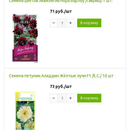
Семена цветов Аквилегия Нора Барлоу /Гавриш/ 7 шт.
71
руб.
/шт
В корзину
Семена петунии Аладдин Жёлтые лучи F1 /Е.С./ 10 шт
73
руб.
/шт
В корзину